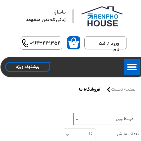
ماساژ،
حساب کاربری من
زبانی که بدن میفهمد​​​​​​​
تغییر گذر واژه
سفارشات
09143449354
ورود
/
ثبت
۰
نام
خروج از حساب کاربری
پیشنهاد ویژه
صفحه نخست
فروشگاه ما
مرتبط‌ترین
تعداد نمایش
۱۶