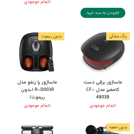
اتمام موجودی
افزودن به سبد خرید
رنگ مشکی
بدون ریموت
ماساژور برقی دست
ماساژور پا رنفو مدل
کامفیر مدل CF-
R-D003R (بدون
4803B
ریموت)
اتمام موجودی
اتمام موجودی
بدون حعبه