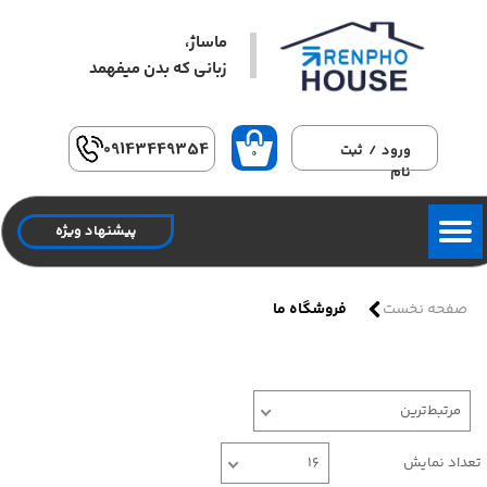
ماساژ،
حساب کاربری من
زبانی که بدن میفهمد​​​​​​​
تغییر گذر واژه
سفارشات
09143449354
ورود
/
ثبت
۰
نام
خروج از حساب کاربری
پیشنهاد ویژه
صفحه نخست
فروشگاه ما
مرتبط‌ترین
تعداد نمایش
۱۶