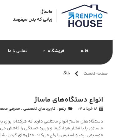
ماساژ،
زبانی که بدن میفهمد​​​​​​​
خانه
فروشگاه
تماس با ما
رنفو | RENPHO
بلاگ
صفحه نخست
ماساژور جورابی
ماساژور تفنگی
انواع دستگاه‌های ماساژ
ماساژور کف پا
۱۸ خرداد ۰۴
رنفو
،
کاربردهای تخصصی
،
معرفی محصو
ماساژور گردنی
دستگاه‌های ماساژ انواع مختلفی دارند که هرکدام برای ب
ماساژور پا با فشار هوا، گرما و ویبره خستگی را کاهش می
ماساژور چشم
موسیقی، پف و استرس را رفع می‌کند. مدل‌های گردن، 