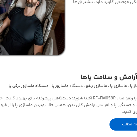
گی موضعی کاربرد دارد. بیشتر آن‌ها
 آرامش و سلامت پاها
ژ پا
،
ماساژور پا
،
ماساژور رنفو
،
دستگاه ماساژور پا
،
دستگاه ماساژور برقی پا
با ماساژور پا رنفو مدل RF-FM059R آشنا شوید؛ دستگاهی پیشرفته برای بهبود گردش
 خستگی پا و افزایش آرامش کلی بدن. همین حالا بهترین ماساژور پا را از فرو
ری کنید.
مه مطلب