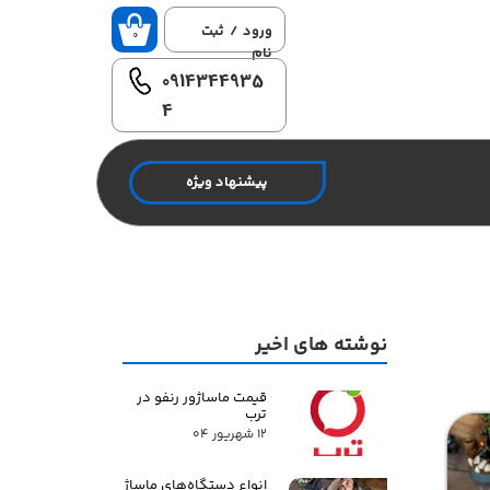
ورود
/
ثبت
۰
نام
0914344935
حساب
کاربری من
4
تغییر گذر
واژه
پیشنهاد ویژه
سفارشات
خروج از
حساب
کاربری
نوشته های اخیر
قیمت ماساژور رنفو در
ترب
۱۲ شهریور ۰۴
انواع دستگاه‌های ماساژ