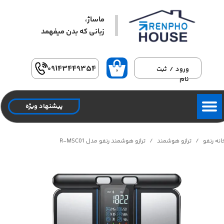
ماساژ،
حساب کاربری من
زبانی که بدن میفهمد​​​​​​​
تغییر گذر واژه
سفارشات
09143449354
ورود
/
ثبت
۰
نام
خروج از حساب کاربری
پیشنهاد ویژه
انه رنفو
ترازو هوشمند
ترازو هوشمند رنفو مدل R-MSC01