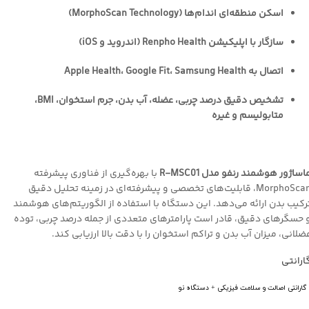
اسکن منطقه‌ای اندام‌ها (MorphoScan Technology)
سازگار با اپلیکیشن Renpho Health (اندروید و iOS)
اتصال به Apple Health، Google Fit، Samsung Health
تشخیص دقیق درصد چربی، عضله، آب بدن، جرم استخوان، BMI،
متابولیسم و غیره
اساژور هوشمند رنفو مدل R-MSC01
با بهره‌گیری از فناوری پیشرفته
MorphoScan، قابلیت‌های تخصصی و پیشرفته‌ای در زمینه تحلیل دقیق
رکیب بدن ارائه می‌دهد. این دستگاه با استفاده از الگوریتم‌های هوشمند
 حسگرهای دقیق، قادر است پارامترهای متعددی از جمله درصد چربی، توده
ضلانی، میزان آب بدن و تراکم استخوان را با دقت بالا ارزیابی کند.
ارانتی
گارانتی اصالت و سلامت فیزیکی + دستگاه نو