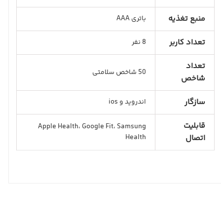
منبع تغذیه
باتری AAA
تعداد کاربر
8 نفر
تعداد
50 شاخص سلامتی
شاخص
سازگار
اندروید و ios
قابلیت
Apple Health، Google Fit، Samsung
اتصال
Health