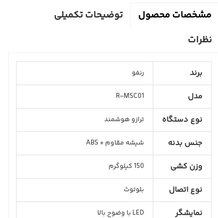
توضیحات تکمیلی
مشخصات محصول
نظرات
برند
رنفو
مدل
R-MSC01
نوع دستگاه
ترازو هوشمند
جنس بدنه
شیشه مقاوم + ABS
وزن کشی
150 کیلوگرم
نوع اتصال
بلوتوث
نمایشگر
LED با وضوح بالا