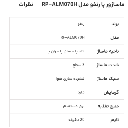
ماساژور پا رنفو مدل RP-ALM070H
نظرات
برند
رنفو
مدل
RF-ALM070H
ناحیه ماساژ
کف پا - ساق پا - ران پا
شدت ماساژ
3 سطح
سبک ماساژ
فشرده سازی هوا
گرمایش
دارد
منبع تغذیه
برق مستقیم
تایمر
20 دقیقه