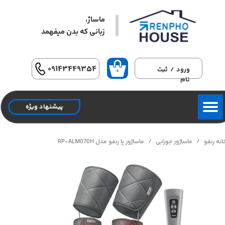
ماساژ،
حساب کاربری من
زبانی که بدن میفهمد​​​​​​​
تغییر گذر واژه
سفارشات
09143449354
ورود
/
ثبت
۰
نام
خروج از حساب کاربری
پیشنهاد ویژه
انه رنفو
ماساژور جورابی
ماساژور پا رنفو مدل RP-ALM070H