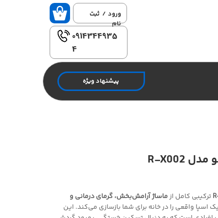
ورود
/
ثبت
۰
نام
0914344935
حساب
کاربری من
4
تغییر گذر
واژه
پیشنهاد ویژه
سفارشات
خروج از
حساب
کاربری
ل R-X002
ترکیبی کامل از
ماساژ آرامش‌بخش، گرمای درمانی و
سپا واقعی را در خانه برای شما بازسازی می‌کند. این