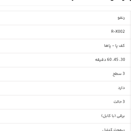
رنفو
R-X002
کف پا - پاها
30، 45، 60 دقیقه
3 سطح
دارد
3 حالت
برقی (با کابل)
ریموت کنترل