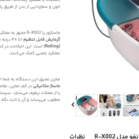
دستگاه با عملکرد چندگانه، منا
خون و سم‌زدایی از بدن از طریق پ
ماساژور پا R-X002 مجهز به عملکردهای پیشرفته‌ای مانند
گرمایش قابل تنظیم
(تا ۴۸ درجه سانتی‌گراد)،
(Rolling)
است. این امکانات در کن
عملکرد عصبی کمک می‌کنند.
مخزن عمیق این دستگاه به شما امکا
ماساژ مکانیکی
در کف مخزن، نقاط 
را از عضلات برطرف می‌سازد. سیست
مطلوب می‌رساند و آن را ثابت نگه م
 مدل R-X002
نظرات