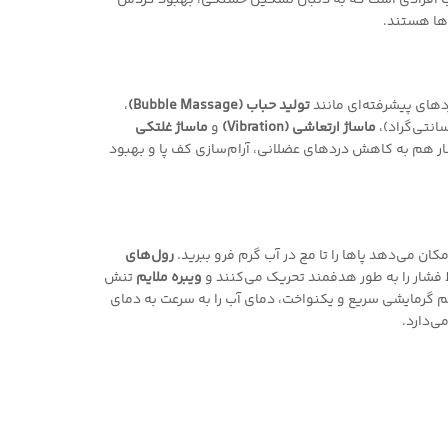
سب افرادی است که به دنبال تسکین خستگی، بهبود گردش
اها هستند.
تولید حباب (Bubble Massage)
،
ماساژ ارتعاشی (Vibration)
و
ماساژ غلتکی
ار هم به کاهش دردهای عضلانی، آرام‌سازی کف پا و بهبود
ن می‌دهد پاها را تا مچ در آب گرم فرو ببرید.
رول‌های
فشار را به طور هدفمند تحریک می‌کنند و
ویبره ملایم
تنش
م گرمایشی سریع و یکنواخت، دمای آب را به سرعت به دمای
ی‌دارد.