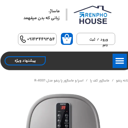
ماساژ،
حساب کاربری من
زبانی که بدن میفهمد​​​​​​​
تغییر گذر واژه
سفارشات
09143449354
ورود
/
ثبت
۰
نام
خروج از حساب کاربری
پیشنهاد ویژه
انه رنفو
ماساژور کف پا
اسپا و ماساژور پا رنفو مدل R-X001