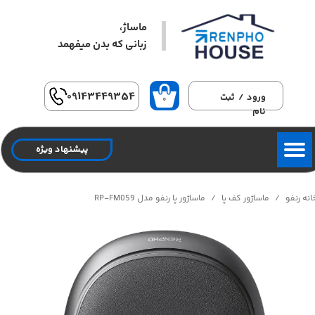
ماساژ،
حساب کاربری من
زبانی که بدن میفهمد​​​​​​​
تغییر گذر واژه
سفارشات
09143449354
ورود
/
ثبت
۰
نام
خروج از حساب کاربری
پیشنهاد ویژه
انه رنفو
ماساژور کف پا
ماساژور پا رنفو مدل RP-FM059