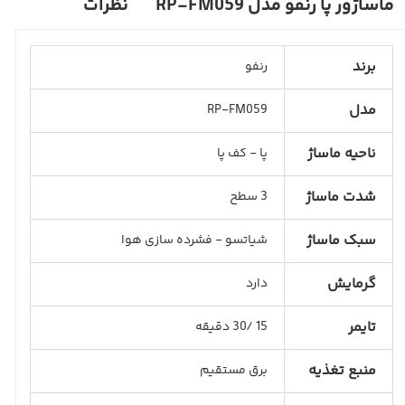
ماساژور پا رنفو مدل RP-FM059
نظرات
برند
رنفو
مدل
RP-FM059
ناحیه ماساژ
پا - کف پا
شدت ماساژ
3 سطح
سبک ماساژ
شیاتسو - فشرده سازی هوا
گرمایش
دارد
تایمر
15 /30 دقیقه
منبع تغذیه
برق مستقیم