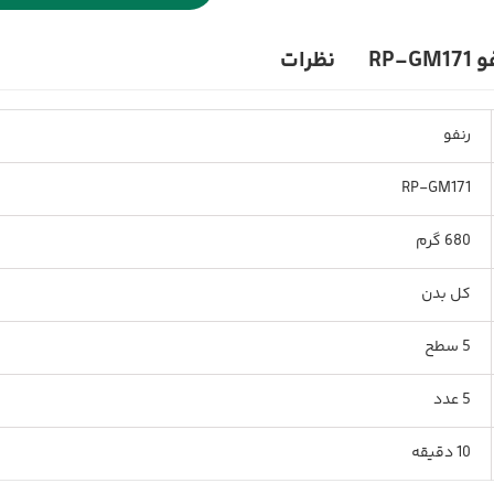
RP-
نظرات
رنفو
RP-GM171
680 گرم
کل بدن
5 سطح
5 عدد
10 دقیقه