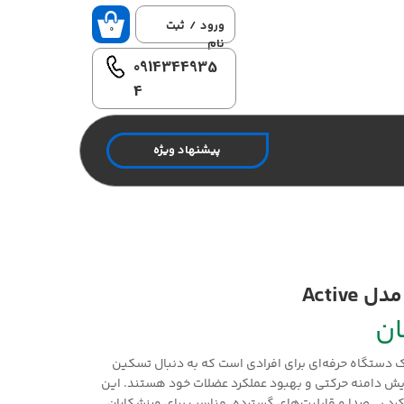
ورود
/
ثبت
۰
نام
0914344935
حساب
کاربری من
4
تغییر گذر
واژه
پیشنهاد ویژه
سفارشات
خروج از
حساب
کاربری
Activ
 دستگاه حرفه‌ای برای افرادی است که به دنبال تسکین
ایش دامنه حرکتی و بهبود عملکرد عضلات خود هستند. این