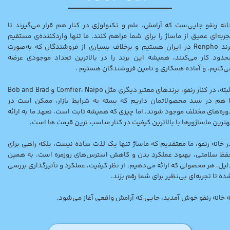
انه رنفو جایی‌ست که آرامش، علم و تکنولوژی در کنار هم قرار می‌گیرند تا
جربه‌ای عمیق از ماساژ را برای شما فراهم کنند. ما تنها واردکننده‌ی مستقیم
برند Renpho در ایران هستیم و برخلاف بسیاری از فروشندگان که به‌صورت
حدود کار می‌کنند، همیشه این برند را در بالاترین تعداد موجودی عرضه
ی‌کنیم. و آماده همکاری و تامین فروشندگان هستیم .
البته، در کنار رنفو، برندهای معتبر دیگری مثل Comfier، Naipo و Bob and Brad
ا هم در سبد محصولاتمان داریم که بسته به شرایط بازار، ممکن است در
وره‌های مختلف موجود شوند. اما چیزی که همیشه ثابت است، تعهد ما به ارائه
هترین ماساژورها با بالاترین کیفیت در کنار مناسب ترین قیمت ها است.
ر خانه رنفو، ما معتقدیم که ماساژ تنها یک لذت ساده نیست، بلکه راهی برای
فظ سلامتی، بهبود عملکرد بدن و کاهش استرس‌های روزمره است. به همین
لیل، هر محصولی که ارائه می‌دهیم، از نظر کیفیت، عملکرد و تأثیرگذاری بررسی
ده تا تجربه‌ای بی‌نظیر برای شما رقم بزند.
ه خانه رنفو خوش آمدید، جایی که آرامش واقعی آغاز می‌شود.​​​​​​​