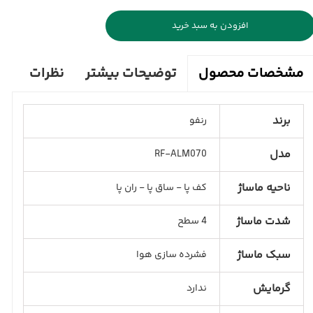
افزودن به سبد خرید
توضیحات بیشتر
نظرات
مشخصات محصول
برند
رنفو
مدل
RF-ALM070
ناحیه ماساژ
کف پا - ساق پا - ران پا
شدت ماساژ
4 سطح
سبک ماساژ
فشرده سازی هوا
گرمایش
ندارد