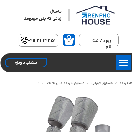
ماساژ،
حساب کاربری من
زبانی که بدن میفهمد​​​​​​​
تغییر گذر واژه
سفارشات
09143449354
ورود
/
ثبت
۰
نام
خروج از حساب کاربری
پیشنهاد ویژه
انه رنفو
ماساژور جورابی
ماساژور پا رنفو مدل RF-ALM070